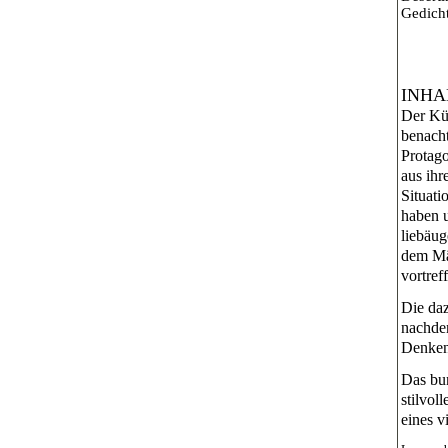
Gedicht
INHA
Der Kün
benacht
Protago
aus ihr
Situati
haben u
liebäug
dem Mä
vortreff
Die daz
nachde
Denken
Das bun
stilvol
eines v