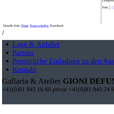
Lesepro
Seite
7
/
Aktuelle Seite:
Home
Kunst-schaffen
Kunstbuch
/
Lage & Anfahrt
Partner
Persönliche Einladung zu den Aus
Kontakt
Gallaria & Atelier
GIONI DEFU
+41(0)81 943 16 60 privat +41(0)81 943 24 