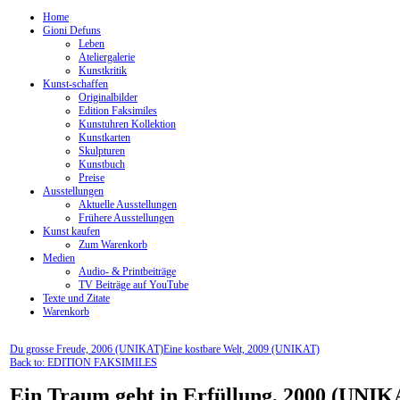
Home
Gioni Defuns
Leben
Ateliergalerie
Kunstkritik
Kunst-schaffen
Originalbilder
Edition Faksimiles
Kunstuhren Kollektion
Kunstkarten
Skulpturen
Kunstbuch
Preise
Ausstellungen
Aktuelle Ausstellungen
Frühere Ausstellungen
Kunst kaufen
Zum Warenkorb
Medien
Audio- & Printbeiträge
TV Beiträge auf YouTube
Texte und Zitate
Warenkorb
Du grosse Freude, 2006 (UNIKAT)
Eine kostbare Welt, 2009 (UNIKAT)
Back to: EDITION FAKSIMILES
Ein Traum geht in Erfüllung, 2000 (UNIK